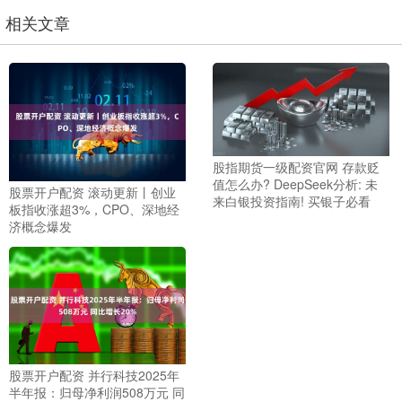
相关文章
股指期货一级配资官网 存款贬
值怎么办? DeepSeek分析: 未
股票开户配资 滚动更新丨创业
来白银投资指南! 买银子必看
板指收涨超3%，CPO、深地经
济概念爆发
股票开户配资 并行科技2025年
半年报：归母净利润508万元 同