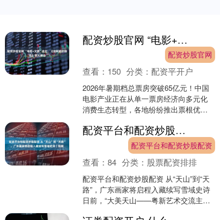
配资炒股官网 “电影+文旅”走红，《给阿嬷的情书》带火潮汕
配资炒股官网
查看：
150
分类：
配资平开户
2026年暑期档总票房突破65亿元！中国
电影产业正在从单一票房经济向多元化
消费生态转型，各地纷纷推出票根优
惠、影视主题打卡线路，“电影+文旅”的
配资平台和配资炒股配资 从“天山”到“天路”，广东画家将启程入藏续写雪域史诗｜视频
模式全面走红。一....
配资平台和配资炒股配资
查看：
84
分类：
股票配资排排
配资平台和配资炒股配资 从“天山”到“天
路”，广东画家将启程入藏续写雪域史诗
日前，“大美天山——粤新艺术交流主题
展”正在广州美术学院昌岗校区美术馆热