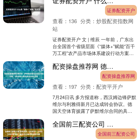
证券配资开户 什么是“媒体+”赋能“百千万”
展，岭南画....
证券配资开户
查看：
136
分类：
炒股配资指数网
站
证券配资开户 文 | 维辰 一年前，广东出
台全国首个省级层面《“媒体+”赋能“百千
万工程”农产品市场体系建设行动方案
（2025—2027年）》，拉开全省“媒体
配资操盘推荐网 德天空：萨默维尔转会总价6500万镑，4年总收入税后高达6800万欧
+....
配资操盘推荐网
查看：
197
分类：
配资平开户
7月24日讯 多方报道称，西汉姆边锋萨默
维尔与利雅得新月已达成转会协议。德
国天空体育披露了萨默维尔合同的具体
细节。 德天空表示，萨默维尔每年可从
全国前三配资公司 冠军改判！CAS官方：10月8日举行听证会，裁定2025非洲杯冠军归属
新月最高可赚取1....
全国前三配资公司