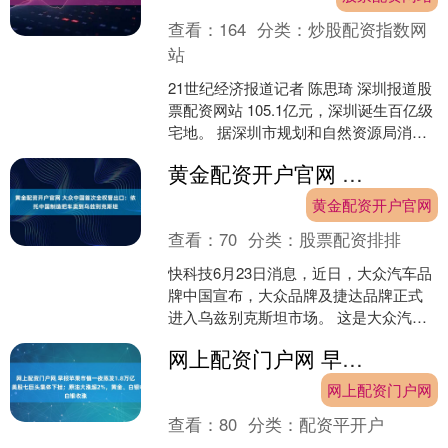
查看：
164
分类：
炒股配资指数网
站
21世纪经济报道记者 陈思琦 深圳报道股
票配资网站 105.1亿元，深圳诞生百亿级
宅地。 据深圳市规划和自然资源局消
息，6月25日，深圳市宝安区新安街道一
黄金配资开户官网 大众中国首次全权管出口：依托中国制造把车卖到乌兹别克斯坦
宗商品....
黄金配资开户官网
查看：
70
分类：
股票配资排排
快科技6月23日消息，近日，大众汽车品
牌中国宣布，大众品牌及捷达品牌正式
进入乌兹别克斯坦市场。 这是大众汽车
品牌中国首次全权管理品牌向中国以外
网上配资门户网 早报苹果市值一夜蒸发1.8万亿元，美股七巨头集体下挫；原油大涨超2%，黄金、白银收涨
市场出口的业务，也....
网上配资门户网
查看：
80
分类：
配资平开户