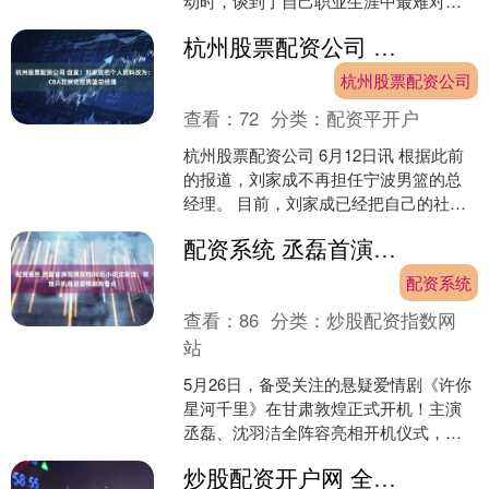
动时，谈到了自己职业生涯中最难对付
的对手。有网友向帕金斯提问：“你职业
杭州股票配资公司 自宣！刘家成把个人资料改为：CBA北京北控男篮总经理
生涯中最难....
杭州股票配资公司
查看：
72
分类：
配资平开户
杭州股票配资公司 6月12日讯 根据此前
的报道，刘家成不再担任宁波男篮的总
经理。 目前，刘家成已经把自己的社媒
资料改为CBA北京北控男篮总经理刘家
配资系统 丞磊首演现偶搭档00后小花沈羽洁，敦煌开机悬疑爱情剧有看点
成。 相关阅读....
配资系统
查看：
86
分类：
炒股配资指数网
站
5月26日，备受关注的悬疑爱情剧《许你
星河千里》在甘肃敦煌正式开机！主演
丞磊、沈羽洁全阵容亮相开机仪式，两
人同框画面引爆网络热议，氛围感直接
炒股配资开户网 全员实力派集结！丞磊沈羽洁新悬疑言情剧正式开机
拉满。 更令人兴奋的....