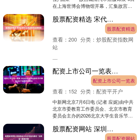
在上海世博会博物馆开幕，汇集故宫博
物院藏百余件织绣珍品，“解码”宫廷经典
股票配资精选 宋代礼制文化展亮相河北博物院
色彩背后....
股票配资精选
查看：
200
分类：
炒股配资指数网
站
....
配资上市公司一览表 2026北京大学生音乐节开幕 约300个优秀节目参与
配资上市公司一览表
查看：
152
分类：
配资平开户
中新网北京7月6日电 (记者 应妮)由中共
北京市委教育工作委员会、北京市教育
委员会主办的2026北京大学生音乐节开
幕式5日晚在中国音乐学院举行。来自11
股票配资网站 深圳拍出105亿宅地 与腾讯“企鹅岛”隔海对望
所高校的....
股票配资网站