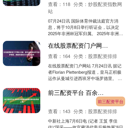
查看：
118
分类：
炒股配资指数网
站
07月24日讯 国际体育仲裁法庭官方消
息，将于10月8日举行听证会，以决定
2025年非洲杯冠军归属。 2025年非洲杯
决赛，塞内加尔加时1-0战胜摩洛哥夺
在线股票配资门户网站 记者：皇马正积极运作引进罗德里，愿提供直到2030年的合同
冠，摩....
查看：
164
分类：
股票配资排排
在线股票配资门户网站 7月24日讯 据记
者Florian Plettenberg报道，皇马正积极
运作从曼城引进西班牙中场罗德里。 罗
德里目前是皇马主席弗洛伦蒂诺....
前三配资平台 百余件故宫博物院藏织绣珍品亮相上海
前三配资平台
查看：
143
分类：
股票配资排排
中新社上海7月6日电 (记者 王笈 李佳
佳)“国采——故宫藏清代帝后服饰展”6日