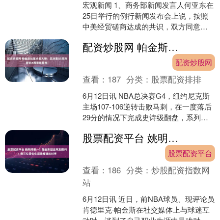
宏观新闻 1、商务部新闻发言人何亚东在
25日举行的例行新闻发布会上说，按照
中美经贸磋商达成的共识，双方同意成
立贸易理事会，并将在理事会项下讨论
配资炒股网 帕金斯社媒点名大桥：总决赛G5尼克斯的X因素就是他！
对等降税等合作。双....
配资炒股网
查看：
187
分类：
股票配资排排
6月12日讯 NBA总决赛G4，纽约尼克斯
主场107-106逆转击败马刺，在一度落后
29分的情况下完成史诗级翻盘，系列赛
大比分取得3-1领先。双方总决赛G5将
股票配资平台 姚明排第一？帕金斯回应网友提问：哪三位是你生涯最难缠的对手
于....
股票配资平台
查看：
186
分类：
炒股配资指数网
站
6月12日讯 近日，前NBA球员、现评论员
肯德里克·帕金斯在社交媒体上与球迷互