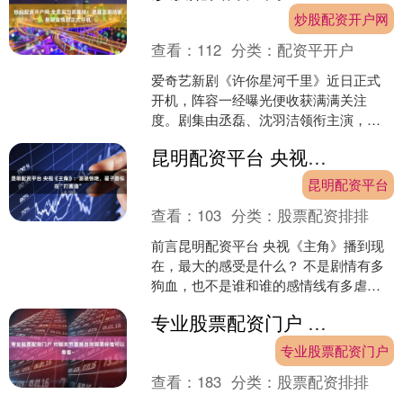
炒股配资开户网
查看：
112
分类：
配资平开户
爱奇艺新剧《许你星河千里》近日正式
开机，阵容一经曝光便收获满满关注
度。剧集由丞磊、沈羽洁领衔主演，毛
晓慧、李歌洋、涂松岩、于毅等实力演
昆明配资平台 央视《主角》：窦骁惊艳，翟子路似在“打酱油”
员鼎力加盟，戏骨与新生代同....
昆明配资平台
查看：
103
分类：
股票配资排排
前言昆明配资平台 央视《主角》播到现
在，最大的感受是什么？ 不是剧情有多
狗血，也不是谁和谁的感情线有多虐，
而是这部剧终于让观众重新感受到了“演
专业股票配资门户 对髋关节置换自测简易标准可以查看~
员和角色融为一体”....
专业股票配资门户
查看：
183
分类：
股票配资排排