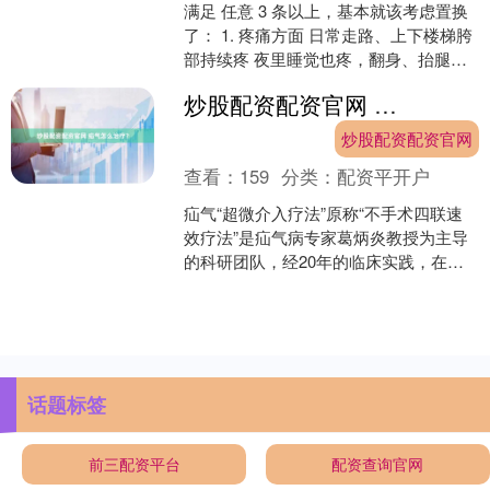
满足 任意 3 条以上，基本就该考虑置换
了： 1. 疼痛方面 日常走路、上下楼梯胯
部持续疼 夜里睡觉也疼，翻身、抬腿就
痛醒 吃药、理疗、针灸、打针只能管一
炒股配资配资官网 疝气怎么治疗？
会儿，....
炒股配资配资官网
查看：
159
分类：
配资平开户
疝气“超微介入疗法”原称“不手术四联速
效疗法”是疝气病专家葛炳炎教授为主导
的科研团队，经20年的临床实践，在疝
气保守和微创介入疗法的基础上改进、
拓展成功的治疗疝....
话题标签
前三配资平台
配资查询官网