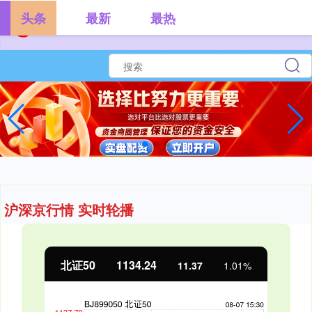
头条
最新
最热
沪深京行情 实时轮播
北证50
1134.24
11.37
1.01%