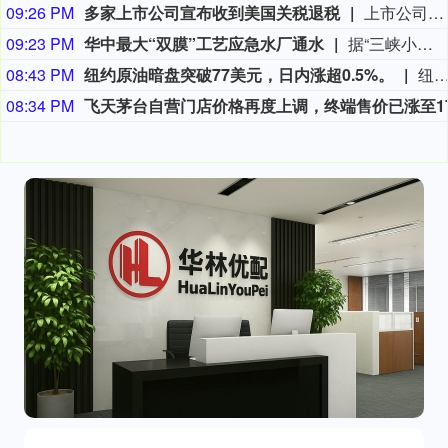
09:26 PM
多家上市公司宣布收到美国关税退税
上市公司公告显示，自7月以来，多家公司宣布已经收到美国关税退税。根据美国最高法院今年2月裁定，《国际紧急经济权力法》不授权总统征收大规模关税。美国国际贸易法院随后下令海关办理相关退款。海关与边境保护局4月20日启动第一阶段退款工作，首批退款于5月11日前后发放。美国海关与边境保护局官员本月4日披露的信息显示，截至7月底，该部门已处理完毕约1000亿美元关税的退款流程并把相关信息提供给财政部用于付款。（中新社）
09:23 PM
华中最大“双膜”工艺应急水厂通水
据“三峡小微”公众号消息，8月8日，由三峡集团所属长江环保集团、武汉市水务集团等共同投资建设的华中地区规模最大的“双膜”工艺应急水厂——武汉梁子湖应急水厂并网通水，标志着武汉市江南区域正式构建起“一江一湖”双水源互为备援、灵活调度的供水新格局，为片区660万市民用水安全提供坚实保障。
08:43 PM
纽约原油暗盘突破77美元，日内涨超0.5%。
纽约原油暗盘突破77美元，日内涨超0.
08:34 PM