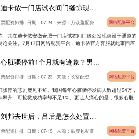
网络配资平台 迪卡侬一门店试衣间门缝惊现摄影头！称已加装外壳并张贴提示
股票配资排排
日期：07-24
来源：万众盈配资
网络配资平台
称，其在迪卡侬安徽合肥一门店试衣间门缝处发现架设于通道的
舆论关注。7月17日网络配资平台，迪卡侬官方客服就此事回应
网络配资平台 心脏骤停前1个月就有迹象？男女症状各不同！黄金4分钟这样保命
股票配资排排
日期：07-23
来源：长富配资
网络配资平台
脏骤停的悲剧屡见不鲜。我国每年心脏骤停发病人数超过54万，
年攀升，可抢救成功率却不足1%。更让人痛心的是，很多心脏
网络配资平台 刘邦去世后，吕后是怎么处置刘邦的八个儿子的？_吕雉_刘盈_刘肥
股票配资排排
日期：07-15
来源：鼓腰包配资
网络配资平台