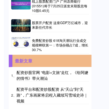
线上股票配资门户 广州农商银行
(01551)将于7月25日派发末期股息每
10股0.45元
股票开户配资 这座GDP万亿城市，迎
来新任代市长
免费配资炒股 618淘天潮玩行业成交
规模蝉联第一：市场份额占7成，增长
30.7%
最新文章
配资炒股官网 “电影+文旅”走红，《给阿嬷
1、
的情书》带火潮汕
配资平台和配资炒股配资 从“天山”到“天
路”，广东画家将启程入藏续写雪域史诗｜
2、
视频