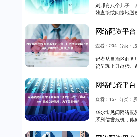
刘邦有八个儿子，
她直接或间接地送
生的儿子——刘盈...
查看：
204
分类：
记者从自治区商务
贸呈现上升趋势。数
中，....
查看：
157
分类：
华尔街见闻网络配资
系列信誉危机，鲍
治攻击....