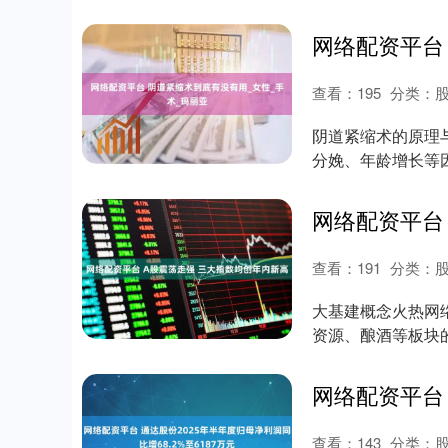
查看：
195
分类：
阴道紧缩术的原理
分娩、年龄增长等
逐渐下降，盆底....
查看：
191
分类：
大基建概念火热网
资源、酿酒等板块
新高。截至收盘....
查看：
143
分类：