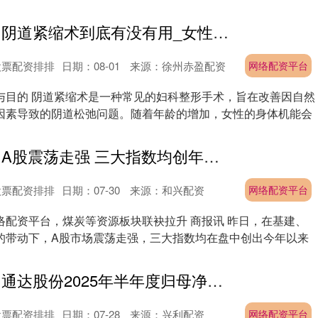
网络配资平台 阴道紧缩术到底有没有用_女性_手术_玛丽亚
股票配资排排
日期：08-01
来源：徐州赤盈配资
网络配资平台
与目的 阴道紧缩术是一种常见的妇科整形手术，旨在改善因自然
因素导致的阴道松弛问题。随着年龄的增加，女性的身体机能会
网络配资平台 A股震荡走强 三大指数均创年内新高
股票配资排排
日期：07-30
来源：和兴配资
网络配资平台
络配资平台，煤炭等资源板块联袂拉升 商报讯 昨日，在基建、
的带动下，A股市场震荡走强，三大指数均在盘中创出今年以来
网络配资平台 通达股份2025年半年度归母净利润同比增68.2%至6187万元
股票配资排排
日期：07-28
来源：兴利配资
网络配资平台