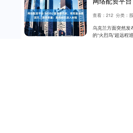
查看：
212
分类：
乌克兰方面突然发
的“火烈鸟”超远
作战力量。 ....
查看：
112
分类：
品种 最高价 最低价 大宗价 
- 5.20 菠菜 -- -....
查看：
205
分类：
8月22日，上海