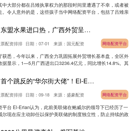
其中大部分都在吕雉执掌权力的那段时间里遭遇了不幸，或者被
走。令人意外的是，这些孩子当中网络配资平台，包括了吕雉亲
.
网络配资平台 东盟水果进口热，广西外贸呈现上升趋势_同比增长_全区_贸易
股票配资排排
日期：07-01
来源：国元配资
网络配资平台
厅获悉，今年以来，广西全力巩固拓展外贸增长基本盘，全区外
据显示，1—5月广西进出口3236.4亿元，同比增长14.8%。其
网络配资平台 首个跳反的“华尔街大佬”！El-Erian：鲍威尔辞职吧，为了美联储好
股票配资排排
日期：09-18
来源：盛豪配资
网络配资平台
平台 El-Erian认为，此前美联储在鲍威尔的领导下已经历了一
威尔现在应主动卸任以保护美联储的制度独立性，防止持续的政