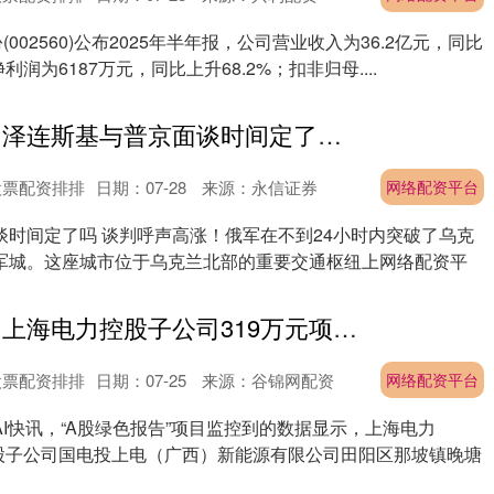
(002560)公布2025年半年报，公司营业收入为36.2亿元，同比
利润为6187万元，同比上升68.2%；扣非归母....
网络配资平台 泽连斯基与普京面谈时间定了吗 谈判呼声高涨
股票配资排排
日期：07-28
来源：永信证券
网络配资平台
谈时间定了吗 谈判呼声高涨！俄军在不到24小时内突破了乌克
军城。这座城市位于乌克兰北部的重要交通枢纽上网络配资平
.
网络配资平台 上海电力控股子公司319万元项目环评获同意
股票配资排排
日期：07-25
来源：谷锦网配资
网络配资平台
I快讯，“A股绿色报告”项目监控到的数据显示，上海电力
）控股子公司国电投上电（广西）新能源有限公司田阳区那坡镇晚塘