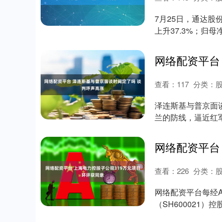
7月25日，通达股份
上升37.3%；归母净
查看：
117
分类：
泽连斯基与普京面
兰的防线，逼近红
台，其丧失意味着...
查看：
226
分类：
网络配资平台每经A
（SH600021
村农光互补....