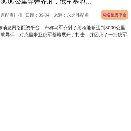
网络配资平台 3000公里导弹齐射，俄军基地遭团灭，泽连斯基：莫斯科已进入射程
股票配资排排
日期：09-04
来源：永之胜配资
网络配资平台
布消息网络配资平台，声称乌军齐射了射程能够达到3000公里
程巡航导弹，对克里米亚俄军基地展开了打击，并团灭了一批俄军
网络配资平台 2025年8月16日海南凤翔蔬菜批发市场管理有限公司价格行情
股票配资排排
日期：08-25
来源：楠希配资
网络配资平台
大白菜 -- -- 2.30 油菜 -- -- 5.00 小白菜 -- -- 2.40 生菜 -- -
网络配资平台 郑长林任上海徐汇区副区长_会议_黄浦区_泗阳
股票配资排排
日期：08-23
来源：金砖策略
网络配资平台
徐汇区人大常委会举行第三十次会议，会议任命郑长林为徐汇区副