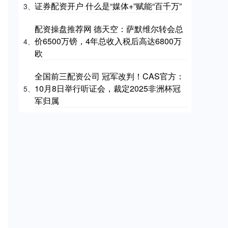
证券配资开户 什么是“媒体+”赋能“百千万”
3、
配资操盘推荐网 德天空：萨默维尔转会总
价6500万镑，4年总收入税后高达6800万
4、
欧
全国前三配资公司 冠军改判！CAS官方：
10月8日举行听证会，裁定2025非洲杯冠
5、
军归属