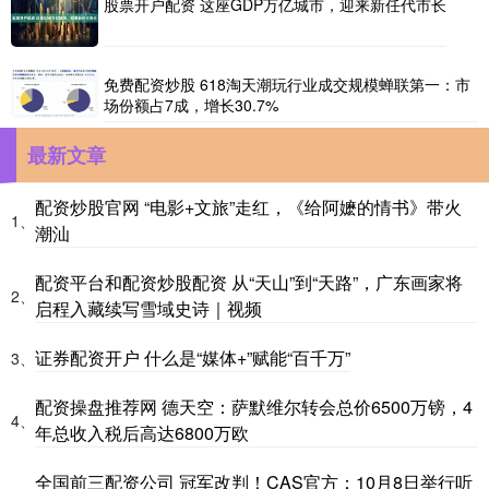
股票开户配资 这座GDP万亿城市，迎来新任代市长
免费配资炒股 618淘天潮玩行业成交规模蝉联第一：市
场份额占7成，增长30.7%
最新文章
配资炒股官网 “电影+文旅”走红，《给阿嬷的情书》带火
1、
潮汕
配资平台和配资炒股配资 从“天山”到“天路”，广东画家将
2、
启程入藏续写雪域史诗｜视频
证券配资开户 什么是“媒体+”赋能“百千万”
3、
配资操盘推荐网 德天空：萨默维尔转会总价6500万镑，4
4、
年总收入税后高达6800万欧
全国前三配资公司 冠军改判！CAS官方：10月8日举行听